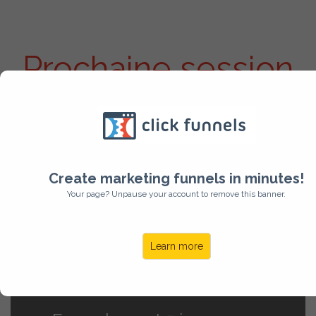
Prochaine session
en 2026
L'humain
au coeur du
Create marketing funnels in minutes!
management,
Your page? Unpause your account to remove this banner.
le management
au coeur
de l'humain
Learn more