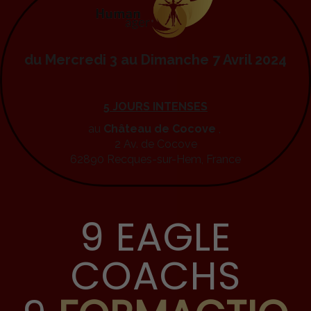
du Mercredi 3 au Dimanche 7 Avril 2024
5 JOURS INTENSES
au
Château de Cocove
,
2 Av. de Cocove
62890 Recques-sur-Hem, France
9 EAGLE
COACHS