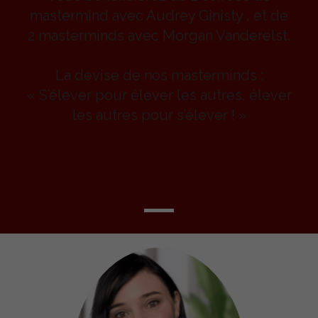
mastermind avec Audrey Ginisty , et de
2 masterminds avec Morgan Vanderelst.
La devise de nos masterminds :
« S’élever pour élever les autres, élever
les autres pour s’élever ! »