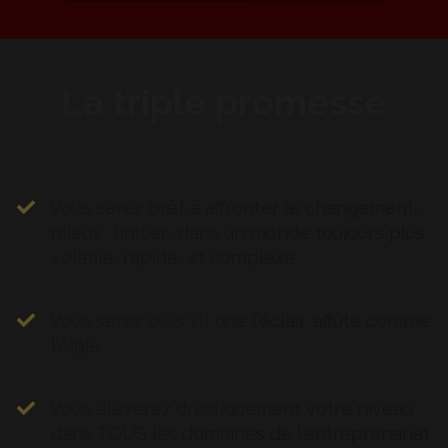
La triple promesse
Vous serez prêt à affronter le changement…
mieux : l’initier… dans un monde toujours plus
volatile, rapide, et complexe.
Vous serez plus vif que l'éclair, affûté comme
l'Aigle.
Vous élèverez drastiquement votre niveau
dans TOUS les domaines de l'entreprenariat