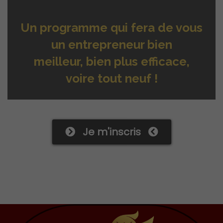
Un programme qui fera de vous
un entrepreneur bien
meilleur,
bien plus efficace,
voire tout neuf !
Je m'inscris